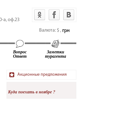
-а, оф.23
Валюта:
$
,
грн
Вопрос
Заметки
Ответ
турагента
Акционные предложения
Куда поехать в ноябре ?