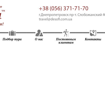
+38 (056) 371-71-70
г.Днепропетровск пр-т. Cлобожанский 40
travel@desofi.com.ua
Подбор тура
О нас
Постоянным
Контакты
клиентам